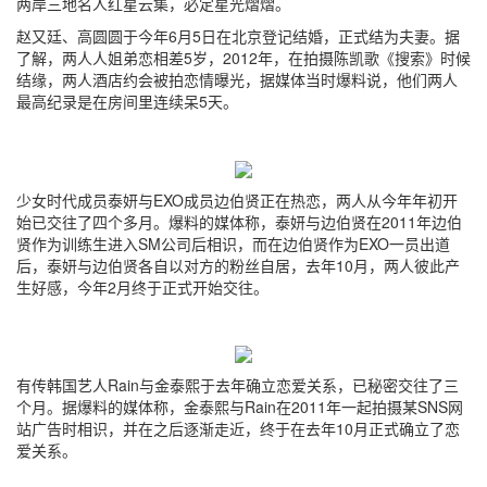
两岸三地名人红星云集，必定星光熠熠。
赵又廷、高圆圆于今年6月5日在北京登记结婚，正式结为夫妻。据
了解，两人人姐弟恋相差5岁，2012年，在拍摄陈凯歌《搜索》时候
结缘，两人酒店约会被拍恋情曝光，据媒体当时爆料说，他们两人
最高纪录是在房间里连续呆5天。
少女时代成员泰妍与EXO成员边伯贤正在热恋，两人从今年年初开
始已交往了四个多月。爆料的媒体称，泰妍与边伯贤在2011年边伯
贤作为训练生进入SM公司后相识，而在边伯贤作为EXO一员出道
后，泰妍与边伯贤各自以对方的粉丝自居，去年10月，两人彼此产
生好感，今年2月终于正式开始交往。
有传韩国艺人Rain与金泰熙于去年确立恋爱关系，已秘密交往了三
个月。据爆料的媒体称，金泰熙与Rain在2011年一起拍摄某SNS网
站广告时相识，并在之后逐渐走近，终于在去年10月正式确立了恋
爱关系。