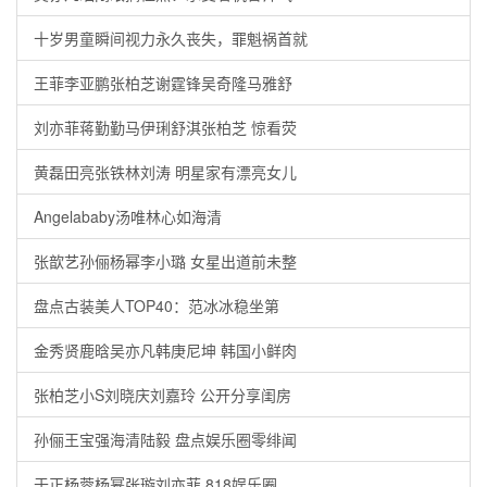
十岁男童瞬间视力永久丧失，罪魁祸首就
王菲李亚鹏张柏芝谢霆锋吴奇隆马雅舒
刘亦菲蒋勤勤马伊琍舒淇张柏芝 惊看荧
黄磊田亮张铁林刘涛 明星家有漂亮女儿
Angelababy汤唯林心如海清
张歆艺孙俪杨幂李小璐 女星出道前未整
盘点古装美人TOP40：范冰冰稳坐第
金秀贤鹿晗吴亦凡韩庚尼坤 韩国小鲜肉
张柏芝小S刘晓庆刘嘉玲 公开分享闺房
孙俪王宝强海清陆毅 盘点娱乐圈零绯闻
于正杨蓉杨幂张璇刘亦菲 818娱乐圈