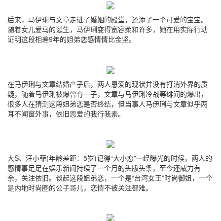
后来，马伊琍与文章走进了婚姻的殿堂，还添了一个可爱的宝宝。
随着女儿爱马的诞生，马伊琍变得宽容柔和许多，她在用实际行动
证明这段相差9年的姐弟恋感情情比金坚。
在马伊琍与文章结婚产子后，两人恩爱的现状并没有打消外界的质
疑，随着马伊琍被爆曾育一子，文章与马伊琍冷战等绯闻的爆出，
很多人在猜测这段姐弟恋是否终结，但当事人马伊琍与文章似乎两
耳不闻窗外事，依旧恩爱的我行我素。
大S、汪小菲(年龄差距：5岁)记得“大小恋”一经曝光的时候，两人的
感情事足足在娱乐新闻持续了一个月的头版头条，至今还威力有
余，关注依旧。谈起这段姐弟恋，一个是“台湾女王”时尚御姐，一个
是内地时尚圈的公子哥儿，恋情不被关注都难。