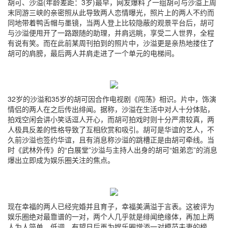
胡可、沙溢(年龄差距：3岁)最早，网友爆料了一组胡可与沙溢上周
末同游三峡的亲密照从此导致两人恋情曝光，照片上的两人不约而
同地带着鸭舌帽与墨镜，当两人登上比较隐蔽的观景平台后，胡可
与沙溢便甩开了一路跟随的助理，并肩远眺，享受二人世界，全程
有说有笑。而在此前某周刊拍到的照片中，沙溢更是亲热地搂住了
胡可的肩膀，最后两人并肩走进了一个单元的电梯间。
32岁的沙溢和35岁的胡可因合作电视剧《闯荡》相识。片中，饰演
情侣的两人在之后传出绯闻。据称，沙溢在生活中对人十分体贴，
拍戏空闲会讲小笑话逗人开心，而胡可拍戏时则十分严肃较真，两
人极具反差的性格导致了互相欣赏和吸引。胡可是华谊的艺人，不
久前沙溢也签约华谊，且有消息称沙溢的跳槽正是由胡可牵线。当
时《武林外传》的“白展堂”沙溢与主持人出身的胡可“姐弟恋”的消息
爆出立即成为娱乐圈关注的焦点。
现在幸福的两人已经完婚并且育子，幸福美满溢于言表。这被评为
娱乐圈绝对最靠谱的一对，两个人几乎就是绯闻绝缘体，再加上两
人为人简单，低调，有望日后再为娱乐圈增添一对模范夫妻的榜