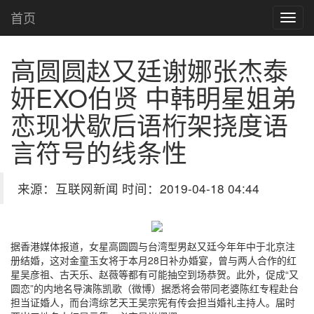
首页
高圆圆赵又廷谢娜张杰泰
妍EXO伯贤 中韩明星姐弟
恋现状
歇后语桁架挠度语
言符号的线条性
来源：互联网新闻 时间：2019-04-18 04:44
据香港媒体报道，女星高圆圆与台湾型男赵又廷今年年中于北京注
册结婚，这对金童玉女将于本月28日补办婚宴，曾与两人合作的红
星吴彦祖、古天乐、赵薇等都有可能抽空到场恭贺。此外，促成“又
圆恋”的内地名导演陈凯歌（微博）据悉将会带同老婆陈红专程赴台
担当证婚人，而台湾综艺天王吴宗宪有传会担当婚礼主持人。届时