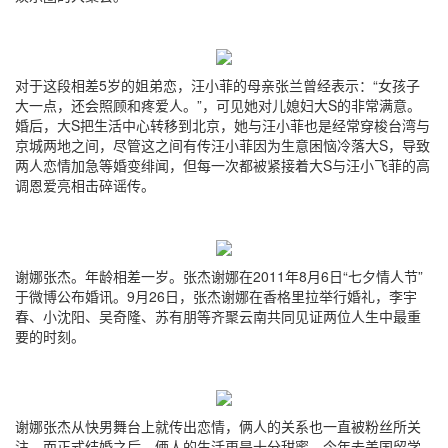
对于这段相差5岁的姐弟恋，汪小菲的母亲张兰曾经表示：“女孩子
大一点，还会照顾和疼爱人。”，可见她对儿媳妇大S的非常满意。
婚后，大S把生活中心转移到北京，她与汪小菲也是经常穿梭台湾与
京城两地之间，尽管这之间有传汪小菲因为生意困恼冷落大S，导致
两人恋情加急等婚变绯闻，但每一次都被紧接着大S与汪小飞菲的高
调恩爱亮相击碎谣传。
谢娜张杰。年龄相差一岁。张杰谢娜在2011年8月6日“七夕情人节”
于微博公布婚讯。9月26日，张杰谢娜在香格里拉举行婚礼，李宇
春、小沈阳、吴奇隆、苏有朋等齐聚云南共同见证两位人生中最重
要的时刻。
谢娜张杰从快男舞台上就传出恋情，俩人的关系也一直被粉丝所关
注。而正式结婚之后，俩人的生活更是十分甜蜜，今年去美国留学