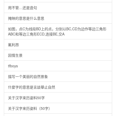
用不管…还是造句
掩映的意思是什么意思
如图，点C为线段BD上的点，分别以BC,CD为边作等边三角形
ABC和等边三角形ECD,连接BE,交A
氟利昂
因情生景
tfboys
描写一个美丽的自然景象
什麼字的意思是言談舉止自然
关于汉字来历姿料50字
关于汉字来历姿料（50字）