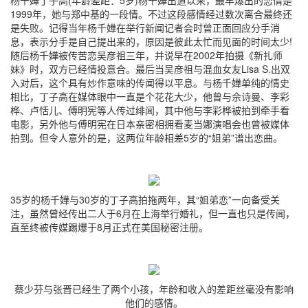
1999年，她与郑中基的一段情。不过这段感情经过数次离合最终还
是失败。记得当年杨千嬅在举行新闻记者会时曾正面回应分手消
息，表示分手是自己提出来的，原因是彼此太忙而见面的时间太少!
随后杨千嬅被传苦恋吴彦祖三年，并说早在2002年拍摄《新扎师
妹》时，双方已经情投意合。最后当吴彦祖与混血女友Lisa S.出双
入对后，这个具有炒作意味的传闻得以平息。与杨千嬅单纯的情史
相比，丁子高在媒体眼中一直是个花花大少，他曾与佘诗曼、李彩
桦、卢恬儿、傅明宪等人传过绯闻，其中他与李彩桦被拍到牵手看
电影，另外他与傅明宪在日本亲密相拥看麦当娜演唱会也曾被媒体
拍到。但令人意外的是，这两位年龄相差5岁的“姐弟”谱出恋曲。
35岁的杨千嬅与30岁的丁子高拍拖两年，其“姐弟恋”一向备受关
注，虽然曾经传出二人于6月在上海举行婚礼，但一直也只是传闻，
直至终被传媒踢爆于8月正式在美国秘密注册。
蔡少芬与张晋已经生了两个小孩，年龄和收入的差距丝毫没有影响
他们的感情。