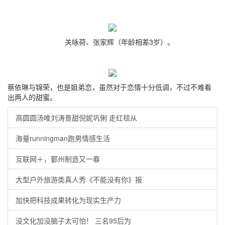
关咏荷、张家辉（年龄相差3岁）。
蔡依琳与锦荣，也是姐弟恋，虽然对于恋情十分低调，不过不难看
出两人的甜蜜。
高圆圆汤唯刘涛景甜倪妮巩俐 走红毯从
海量runningman跑男情感生活
互联网＋，鄞州制造又一春
大型户外旅游类真人秀《不能没有你》报
加快把科技成果转化为现实生产力
没文化加没脑子太可怕！ 三名95后为