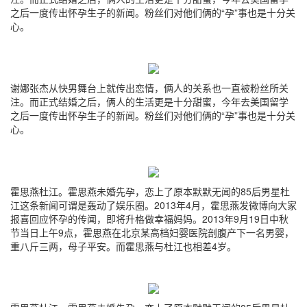
之后一度传出怀孕生子的新闻。粉丝们对他们俩的“孕”事也是十分关
心。
谢娜张杰从快男舞台上就传出恋情，俩人的关系也一直被粉丝所关
注。而正式结婚之后，俩人的生活更是十分甜蜜，今年去美国留学
之后一度传出怀孕生子的新闻。粉丝们对他们俩的“孕”事也是十分关
心。
霍思燕杜江。霍思燕未婚先孕，恋上了原本默默无闻的85后男星杜
江这条新闻可谓是轰动了娱乐圈。2013年4月，霍思燕发微博向大家
报喜回应怀孕的传闻，即将升格做幸福妈妈。2013年9月19日中秋
节当日上午9点，霍思燕在北京某高档妇婴医院剖腹产下一名男婴，
重八斤三两，母子平安。而霍思燕与杜江也相差4岁。