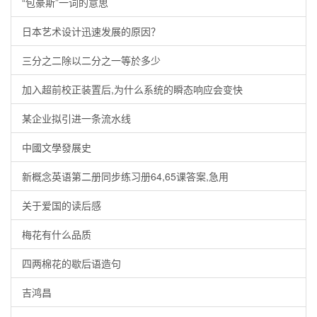
“包豪斯”一词的意思
日本艺术设计迅速发展的原因？
三分之二除以二分之一等於多少
加入超前校正装置后,为什么系统的瞬态响应会变快
某企业拟引进一条流水线
中國文學發展史
新概念英语第二册同步练习册64,65课答案,急用
关于爱国的读后感
梅花有什么品质
四两棉花的歇后语造句
吉鸿昌