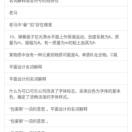
名词解释语言符号的线条性
老马
老马中“垂”“扣”好在哪里
10、弹簧振子在光滑水平面上作简谐运动，劲度系数为k，质
量为m，振幅为A。有一质量为m的粘土由高为h
某物质中含有一种元素则物质可能是A。单质B,化合物。C氧
平面设计名词解释
平面设计的名词解释
什么为可口可乐公司改进了字体标志，采用白色为字体的基本
色，确定了流畅活泼的字体样式。
“包豪斯”一词的意思 。平面设计的名词解释
“包豪斯”一词的意思 。