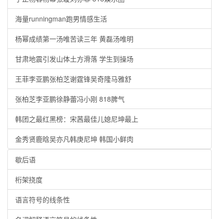
海量runningman跑男情感生活
杨幂成绩第一汤唯苦读三年 黄磊汤唯明
甘肃地震引发山体土方滑落 学生到操场
王菲李亚鹏张柏芝谢霆锋吴奇隆马雅舒
张柏芝李亚鹏徐静蕾冯小刚 818脾气
韩团之最红黑榜：宋茜最佳儿媳尼坤最上
金秀贤鹿晗吴亦凡韩庚尼坤 韩国小鲜肉
歇后语
桁架挠度
语言符号的线条性