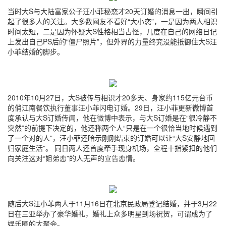
当时大S与大陆富家公子汪小菲秘恋才20天订婚的消息一出，瞬间引
起了很多人的关注。大多数网友不看好“大小恋”，一是因为两人相识
时间太短，二是因为怀疑大S性格相当古怪，几度在自己的网络日记
上发出自己PS后的“僵尸照片”，但外界的力量终究没能抵御住大S汪
小菲结婚的脚步。
2010年10月27日，大S被传与相识才20多天、身家约115亿元台币
的俏江南餐饮执行董事汪小菲闪电订婚。29日，汪小菲更新微博首
度承认与大S订婚传闻，他在微博中表示，与大S订婚是在“很冷静不
突然”的前提下决定的，他还称两个人“只是在一个很恰当地时候遇到
了一个对的人”，汪小菲还暗示刚刚结束的订婚可以让“大S安静地回
归家庭生活”。 同日两人还首度牵手现身机场，全程十指紧扣的他们
向关注这对“姐弟恋”的人无声的宣告恋情。
随后大S汪小菲两人于11月16日在北京民政局登记结婚，并于3月22
日在三亚举办了豪华婚礼，婚礼上众多明星到场祝贺，可谓成为了
娱乐圈的大聚会。